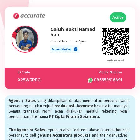
Active
Galuh Bakti Ramad
han
Official Executive Agen
scan to add contact
ID Code
Phone Number
X25W3PEG
085659916891
Agent / Sales
yang ditampilkan di atas merupakan personel yang
berwenang untuk menjual
produk asli Accurate
beserta turunannya.
Semua transaksi resmi akan dilakukan melalui rekening resmi
perusahaan atas nama
PT Cipta Piranti Sejahtera.
The Agent or Sales
representative featured above is an authorized
personel to sell genuine
Accurate's products
and their derivatives.